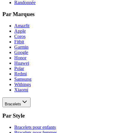
Randonnée
Par Marques
Amazfit
Apple
Coros
Fitbit
Garmin
Google
Honor
Huawei
Polar
Redmi
Samsung
Withings
Xiaomi
Bracelets
Par Style
Bracelets pour enfants
Bracelets pour femmes