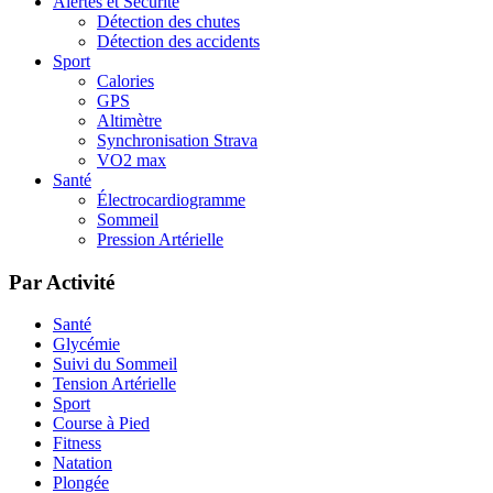
Alertes et Sécurité
Détection des chutes
Détection des accidents
Sport
Calories
GPS
Altimètre
Synchronisation Strava
VO2 max
Santé
Électrocardiogramme
Sommeil
Pression Artérielle
Par Activité
Santé
Glycémie
Suivi du Sommeil
Tension Artérielle
Sport
Course à Pied
Fitness
Natation
Plongée