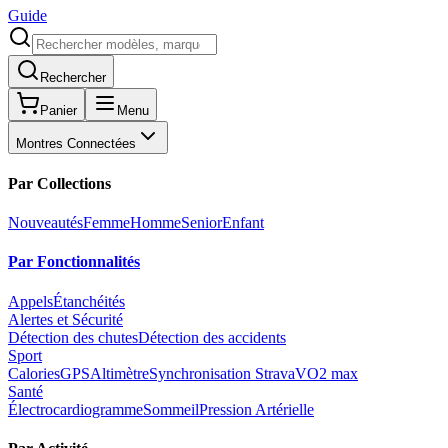
Guide
Rechercher
Panier
Menu
Montres Connectées
Par Collections
Nouveautés
Femme
Homme
Senior
Enfant
Par Fonctionnalités
Appels
Étanchéités
Alertes et Sécurité
Détection des chutes
Détection des accidents
Sport
Calories
GPS
Altimètre
Synchronisation Strava
VO2 max
Santé
Électrocardiogramme
Sommeil
Pression Artérielle