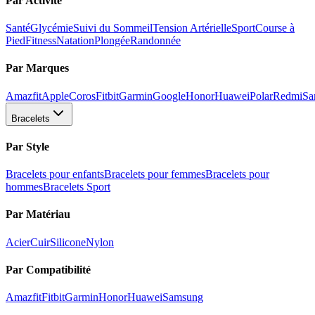
Par Activité
Santé
Glycémie
Suivi du Sommeil
Tension Artérielle
Sport
Course à
Pied
Fitness
Natation
Plongée
Randonnée
Par Marques
Amazfit
Apple
Coros
Fitbit
Garmin
Google
Honor
Huawei
Polar
Redmi
Sa
Bracelets
Par Style
Bracelets pour enfants
Bracelets pour femmes
Bracelets pour
hommes
Bracelets Sport
Par Matériau
Acier
Cuir
Silicone
Nylon
Par Compatibilité
Amazfit
Fitbit
Garmin
Honor
Huawei
Samsung