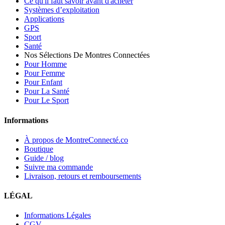
Ce qu'il faut savoir avant d'acheter
Systèmes d’exploitation
Applications
GPS
Sport
Santé
Nos Sélections De Montres Connectées
Pour Homme
Pour Femme
Pour Enfant
Pour La Santé
Pour Le Sport
Informations
À propos de MontreConnecté.co
Boutique
Guide / blog
Suivre ma commande
Livraison, retours et remboursements
LÉGAL
Informations Légales
CGV