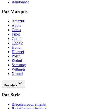
Randonnée
Par Marques
Amazfit
Apple
Coros
Fitbit
Garmin
Google
Honor
Huawei
Polar
Redmi
Samsung
Withings
Xiaomi
Bracelets
Par Style
Bracelets pour enfants
Bracelets pour femmes