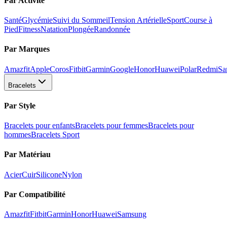
Par Activité
Santé
Glycémie
Suivi du Sommeil
Tension Artérielle
Sport
Course à
Pied
Fitness
Natation
Plongée
Randonnée
Par Marques
Amazfit
Apple
Coros
Fitbit
Garmin
Google
Honor
Huawei
Polar
Redmi
Sa
Bracelets
Par Style
Bracelets pour enfants
Bracelets pour femmes
Bracelets pour
hommes
Bracelets Sport
Par Matériau
Acier
Cuir
Silicone
Nylon
Par Compatibilité
Amazfit
Fitbit
Garmin
Honor
Huawei
Samsung