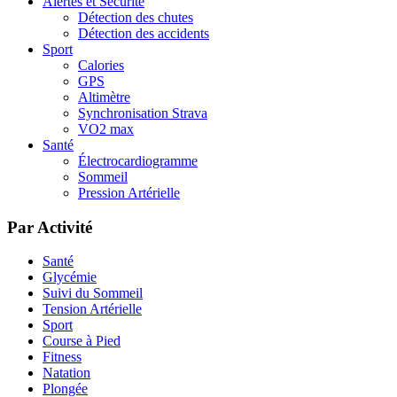
Alertes et Sécurité
Détection des chutes
Détection des accidents
Sport
Calories
GPS
Altimètre
Synchronisation Strava
VO2 max
Santé
Électrocardiogramme
Sommeil
Pression Artérielle
Par Activité
Santé
Glycémie
Suivi du Sommeil
Tension Artérielle
Sport
Course à Pied
Fitness
Natation
Plongée