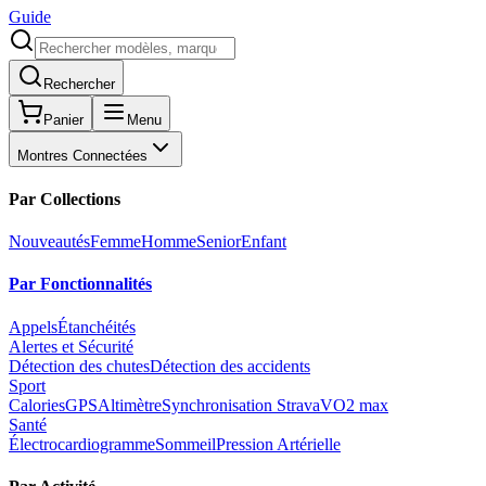
Guide
Rechercher
Panier
Menu
Montres Connectées
Par Collections
Nouveautés
Femme
Homme
Senior
Enfant
Par Fonctionnalités
Appels
Étanchéités
Alertes et Sécurité
Détection des chutes
Détection des accidents
Sport
Calories
GPS
Altimètre
Synchronisation Strava
VO2 max
Santé
Électrocardiogramme
Sommeil
Pression Artérielle