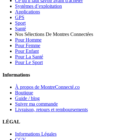
Ce qu'il faut savoir avant d'acheter
Systèmes d’exploitation
Applications
GPS
Sport
Santé
Nos Sélections De Montres Connectées
Pour Homme
Pour Femme
Pour Enfant
Pour La Santé
Pour Le Sport
Informations
À propos de MontreConnecté.co
Boutique
Guide / blog
Suivre ma commande
Livraison, retours et remboursements
LÉGAL
Informations Légales
CGV