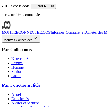
-10% avec le code
BIENVENUE10
sur votre 1ère commande
MONTRECONNECTEE.CO
S'informer, Comparer et Acheter des Mo
Montres Connectées
Par Collections
Nouveautés
Femme
Homme
Senior
Enfant
Par Fonctionnalités
Appels
Étanchéités
Alertes et Sécurité