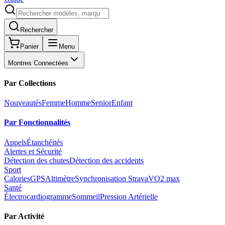
Rechercher
Panier
Menu
Montres Connectées
Par Collections
Nouveautés
Femme
Homme
Senior
Enfant
Par Fonctionnalités
Appels
Étanchéités
Alertes et Sécurité
Détection des chutes
Détection des accidents
Sport
Calories
GPS
Altimètre
Synchronisation Strava
VO2 max
Santé
Électrocardiogramme
Sommeil
Pression Artérielle
Par Activité