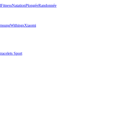
d
Fitness
Natation
Plongée
Randonnée
msung
Withings
Xiaomi
racelets Sport