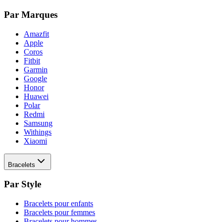
Par Marques
Amazfit
Apple
Coros
Fitbit
Garmin
Google
Honor
Huawei
Polar
Redmi
Samsung
Withings
Xiaomi
Bracelets
Par Style
Bracelets pour enfants
Bracelets pour femmes
Bracelets pour hommes