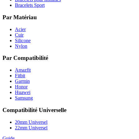
Bracelets Sport
Par Matériau
Acier
Cuir
Silicone
Nylon
Par Compatibilité
Amazfit
Fitbit
Garmin
Honor
Huawei
Samsung
Compatibilité Universelle
20mm Universel
22mm Universel
Guide