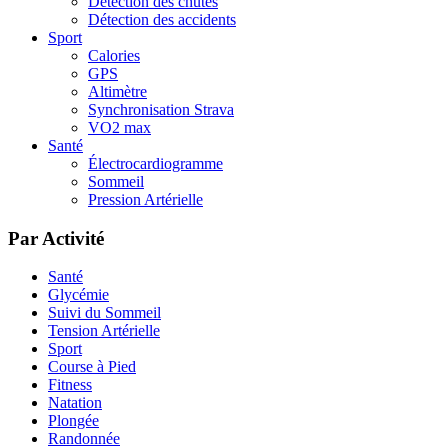
Détection des chutes
Détection des accidents
Sport
Calories
GPS
Altimètre
Synchronisation Strava
VO2 max
Santé
Électrocardiogramme
Sommeil
Pression Artérielle
Par Activité
Santé
Glycémie
Suivi du Sommeil
Tension Artérielle
Sport
Course à Pied
Fitness
Natation
Plongée
Randonnée