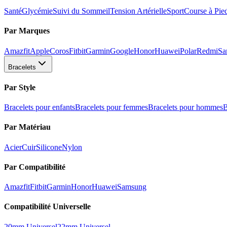
Santé
Glycémie
Suivi du Sommeil
Tension Artérielle
Sport
Course à Pie
Par Marques
Amazfit
Apple
Coros
Fitbit
Garmin
Google
Honor
Huawei
Polar
Redmi
Sa
Bracelets
Par Style
Bracelets pour enfants
Bracelets pour femmes
Bracelets pour hommes
B
Par Matériau
Acier
Cuir
Silicone
Nylon
Par Compatibilité
Amazfit
Fitbit
Garmin
Honor
Huawei
Samsung
Compatibilité Universelle
20mm Universel
22mm Universel