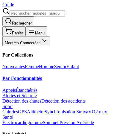
Guide
Rechercher
Panier
Menu
Montres Connectées
Par Collections
Nouveautés
Femme
Homme
Senior
Enfant
Par Fonctionnalités
Appels
Étanchéités
Alertes et Sécurité
Détection des chutes
Détection des accidents
Sport
Calories
GPS
Altimètre
Synchronisation Strava
VO2 max
Santé
Électrocardiogramme
Sommeil
Pression Artérielle