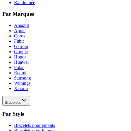
Randonnée
Par Marques
Amazfit
Apple
Coros
Fitbit
Garmin
Google
Honor
Huawei
Polar
Redmi
Samsung
Withings
Xiaomi
Bracelets
Par Style
Bracelets pour enfants
Bracelets pour femmes