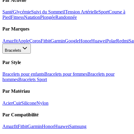
Par Activité
Santé
Glycémie
Suivi du Sommeil
Tension Artérielle
Sport
Course à
Pied
Fitness
Natation
Plongée
Randonnée
Par Marques
Amazfit
Apple
Coros
Fitbit
Garmin
Google
Honor
Huawei
Polar
Redmi
Sa
Bracelets
Par Style
Bracelets pour enfants
Bracelets pour femmes
Bracelets pour
hommes
Bracelets Sport
Par Matériau
Acier
Cuir
Silicone
Nylon
Par Compatibilité
Amazfit
Fitbit
Garmin
Honor
Huawei
Samsung