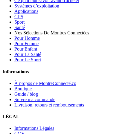
Ce qu'il faut savoir avant d'acheter
Systèmes d’exploitation
Applications
GPS
Sport
Santé
Nos Sélections De Montres Connectées
Pour Homme
Pour Femme
Pour Enfant
Pour La Santé
Pour Le Sport
Informations
À propos de MontreConnecté.co
Boutique
Guide / blog
Suivre ma commande
Livraison, retours et remboursements
LÉGAL
Informations Légales
CGV