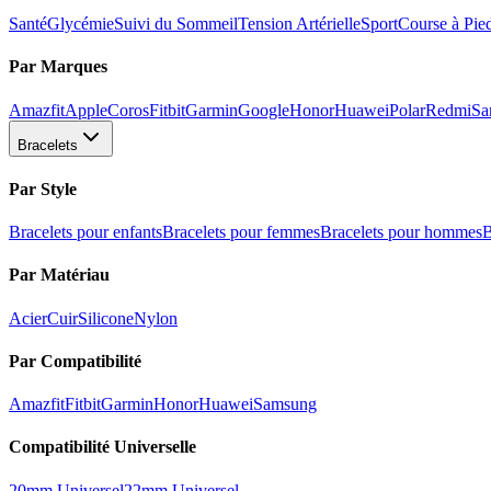
Santé
Glycémie
Suivi du Sommeil
Tension Artérielle
Sport
Course à Pie
Par Marques
Amazfit
Apple
Coros
Fitbit
Garmin
Google
Honor
Huawei
Polar
Redmi
Sa
Bracelets
Par Style
Bracelets pour enfants
Bracelets pour femmes
Bracelets pour hommes
B
Par Matériau
Acier
Cuir
Silicone
Nylon
Par Compatibilité
Amazfit
Fitbit
Garmin
Honor
Huawei
Samsung
Compatibilité Universelle
20mm Universel
22mm Universel