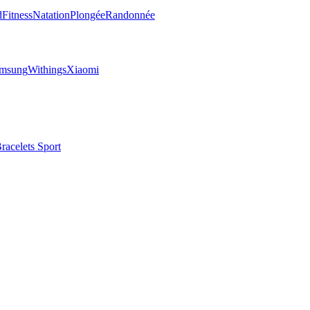
d
Fitness
Natation
Plongée
Randonnée
msung
Withings
Xiaomi
racelets Sport