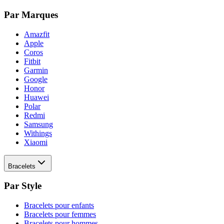
Par Marques
Amazfit
Apple
Coros
Fitbit
Garmin
Google
Honor
Huawei
Polar
Redmi
Samsung
Withings
Xiaomi
Bracelets
Par Style
Bracelets pour enfants
Bracelets pour femmes
Bracelets pour hommes