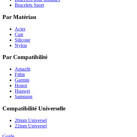
Bracelets Sport
Par Matériau
Acier
Cuir
Silicone
Nylon
Par Compatibilité
Amazfit
Fitbit
Garmin
Honor
Huawei
Samsung
Compatibilité Universelle
20mm Universel
22mm Universel
Guide