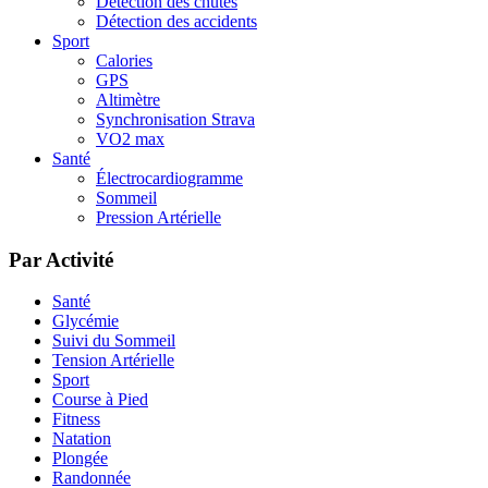
Détection des chutes
Détection des accidents
Sport
Calories
GPS
Altimètre
Synchronisation Strava
VO2 max
Santé
Électrocardiogramme
Sommeil
Pression Artérielle
Par Activité
Santé
Glycémie
Suivi du Sommeil
Tension Artérielle
Sport
Course à Pied
Fitness
Natation
Plongée
Randonnée