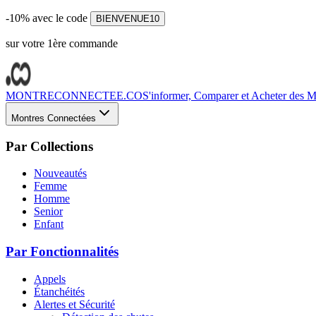
-10% avec le code
BIENVENUE10
sur votre 1ère commande
MONTRECONNECTEE.CO
S'informer, Comparer et Acheter des Mo
Montres Connectées
Par Collections
Nouveautés
Femme
Homme
Senior
Enfant
Par Fonctionnalités
Appels
Étanchéités
Alertes et Sécurité