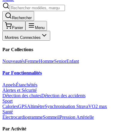
Rechercher
Panier
Menu
Montres Connectées
Par Collections
Nouveautés
Femme
Homme
Senior
Enfant
Par Fonctionnalités
Appels
Étanchéités
Alertes et Sécurité
Détection des chutes
Détection des accidents
Sport
Calories
GPS
Altimètre
Synchronisation Strava
VO2 max
Santé
Électrocardiogramme
Sommeil
Pression Artérielle
Par Activité