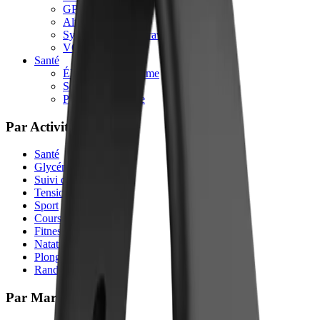
GPS
Altimètre
Synchronisation Strava
VO2 max
Santé
Électrocardiogramme
Sommeil
Pression Artérielle
Par Activité
Santé
Glycémie
Suivi du Sommeil
Tension Artérielle
Sport
Course à Pied
Fitness
Natation
Plongée
Randonnée
Par Marques