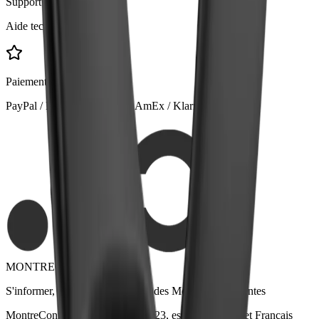
Support 24/7
Aide technique experte
Paiement sécurisé
PayPal / MasterCard / Visa / AmEx / Klarna ...
MONTRECONNECTEE.CO
S'informer, Comparer et Acheter des Montres Intelligentes
MontreConnectée.Co, créé en 2023, est un site internet Français