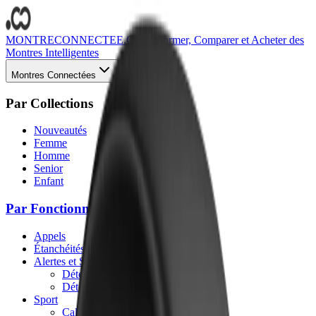
MONTRECONNECTEE.CO
S'informer, Comparer et Acheter des
Montres Intelligentes
Montres Connectées
Par Collections
Nouveautés
Femme
Homme
Senior
Enfant
Par Fonctionnalités
Appels
Étanchéités
Alertes et Sécurité
Détection des chutes
Détection des accidents
Sport
Calories