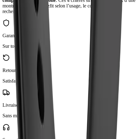
compatibilité smartphone
. Ces 4 critères structurent le choix d’une
montre connectée Amazfit selon l’usage, le confort et le suivi
recherché.
Garantie 2 Ans
Sur toutes les montres
Retours 30 Jours
Satisfait ou remboursé
Livraison Gratuite
Sans mimimum d'achat