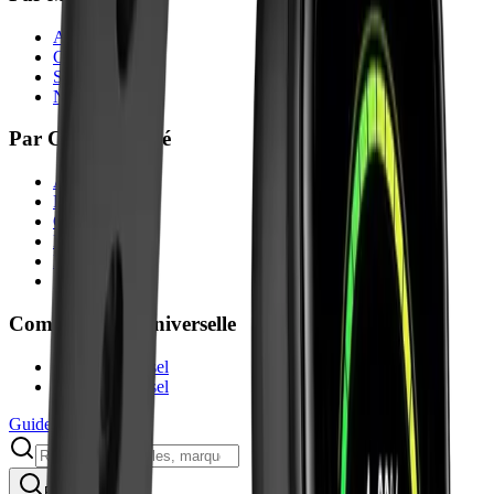
Acier
Cuir
Silicone
Nylon
Par Compatibilité
Amazfit
Fitbit
Garmin
Honor
Huawei
Samsung
Compatibilité Universelle
20mm Universel
22mm Universel
Guide
Rechercher