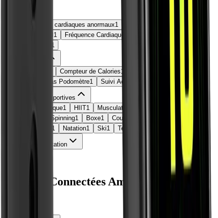
Sante
Alertes rythmes cardiaques anormaux
1
Analyse du sommeil
1
Cycle Menstruel
1
Fréquence Cardiaque
1
Saturation Oxygène
1
Suivi du Stress
1
Sport activite
Accéléromètre
1
Compteur de Calories
1
Compteur de Pas Podomètre
1
Suivi Activités Sportives
1
Suivi activites sportives
Danse
1
Elliptique
1
HIIT
1
Musculation
1
Rameur
1
Randonnée
1
Spinning
1
Boxe
1
Course à pied
1
Cyclisme
1
Golf
1
Marche
1
Natation
1
Ski
1
Tennis
1
Yoga
1
Systeme exploitation
Type gps
Montres Connectées Amazfit Band 7
1
produit