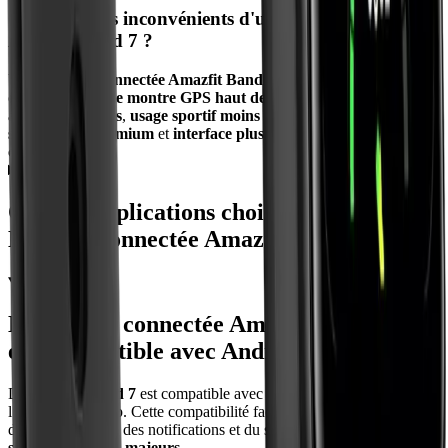
Quels sont les inconvénients d'une Montre Connectée
Amazfit Band 7 ?
Une
Montre Connectée Amazfit Band 7
présente 4 limites
courantes :
pas de montre GPS haut de gamme
,
fonctions
avancées limitées
,
usage sportif moins poussé qu’une
smartwatch premium
et
interface plus simple qu’une montre
complète
.
Quelles applications choisir pour une
Montre Connectée Amazfit Band 7 ?
La montre connectée Amazfit Band 7 est-
elle compatible avec Android et iPhone ?
La
Amazfit Band 7
est compatible avec
Android
et
iPhone
via
l’application Zepp. Cette compatibilité facilite la synchronisation des
données de santé, des notifications et du suivi d’activité sur
2
systèmes mobiles majeurs
.