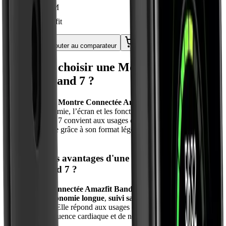
5 ATM
Amazfit
Comparer
Ajouter au comparateur
Ajouter au panier
Comment choisir une Montre Connectée
Amazfit Band 7 ?
Pour choisir une
Montre Connectée Amazfit Band 7
, vérifiez
d’abord l’autonomie, l’écran et les fonctions de suivi santé.
L’Amazfit Band 7 convient aux usages quotidiens, au sport léger et
au suivi bien-être grâce à son format léger et à ses mesures
essentielles.
Quels sont les avantages d'une Montre Connectée
Amazfit Band 7 ?
Une
Montre Connectée Amazfit Band 7
offre 4 avantages
principaux :
autonomie longue
,
suivi santé complet
,
format léger
et
écran lisible
. Elle répond aux usages de suivi d’activité, de
sommeil, de fréquence cardiaque et de notifications.