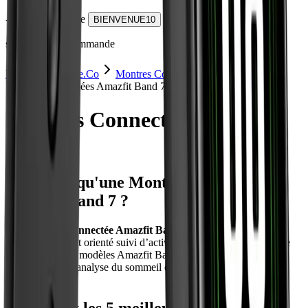
-10% avec le code
BIENVENUE10
sur votre 1ère commande
MontreConnectée.Co
Montres Connectées
Amazfit
Montres Connectées Amazfit Band 7
Montres Connectées Amazfit
Band 7
Qu'est-ce qu'une Montre Connectée
Amazfit Band 7 ?
Une
Montre Connectée Amazfit Band 7
désigne un bracelet
connecté Amazfit orienté suivi d’activité, santé et notifications. Le
terme couvre les modèles Amazfit Band 7 avec écran AMOLED,
suivi cardiaque, analyse du sommeil et suivi sportif.