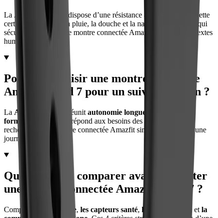
La
Amazfit Band 7
dispose d’une résistance à l’eau
5 ATM
. Cette
certification couvre la pluie, la douche et la nage en surface, ce qui
sécurise l’usage d’une montre connectée Amazfit dans des contextes
humides.
Pourquoi choisir une montre connectée
Amazfit Band 7 pour un suivi quotidien ?
La
Amazfit Band 7
réunit
autonomie longue
,
suivi santé
et
format léger
. Ce trio répond aux besoins des utilisateurs qui
recherchent une montre connectée Amazfit simple à porter sur une
journée entière.
Quels critères comparer avant d’acheter
une montre connectée Amazfit Band 7 ?
Comparez
l’autonomie
,
les capteurs santé
,
la taille d’écran
et
la