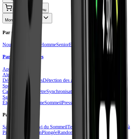
Panier
Menu
Montres Connectées
Par Collections
Nouveautés
Femme
Homme
Senior
Enfant
Par Fonctionnalités
Appels
Étanchéités
Alertes et Sécurité
Détection des chutes
Détection des accidents
Sport
Calories
GPS
Altimètre
Synchronisation Strava
VO2 max
Santé
Électrocardiogramme
Sommeil
Pression Artérielle
Par Activité
Santé
Glycémie
Suivi du Sommeil
Tension Artérielle
Sport
Course à
Pied
Fitness
Natation
Plongée
Randonnée