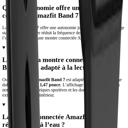
Quelle autonomie offre une montre
connectée Amazfit Band 7 ?
La
Amazfit Band 7
offre une autonomie jusqu’à
18 jours
en usage
standard. Cette durée réduit la fréquence de recharge et facilite
l’usage prolongé d’une montre connectée Amazfit au quotidien.
L’écran de la montre connectée Amazfit
Band 7 est-il adapté à la lecture ?
Oui, l’écran de la
Amazfit Band 7
est adapté à la lecture avec une
dalle
AMOLED de 1,47 pouce
. L’affichage reste lisible pour les
notifications, les métriques sportives et les données santé en
extérieur comme en intérieur.
La montre connectée Amazfit Band 7
résiste-t-elle à l’eau ?