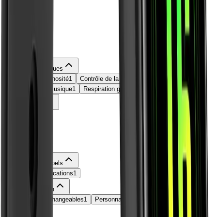
Couleur
Ecran
Etancheite
5 ATM
1
Fonctions pratiques
Capteur de luminosité
1
Contrôle de la caméra
1
Contrôle de la musique
1
Respiration guidée
1
Groupe dage
Marque
Amazfit
1
Materiau
Notifications appels
Alertes de Notifications
1
Personnalisation
Bracelets interchangeables
1
Personnalisation Écran
1
Poids