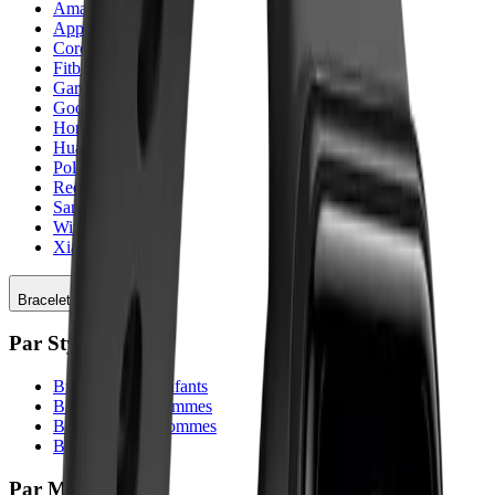
Amazfit
Apple
Coros
Fitbit
Garmin
Google
Honor
Huawei
Polar
Redmi
Samsung
Withings
Xiaomi
Bracelets
Par Style
Bracelets pour enfants
Bracelets pour femmes
Bracelets pour hommes
Bracelets Sport
Par Matériau