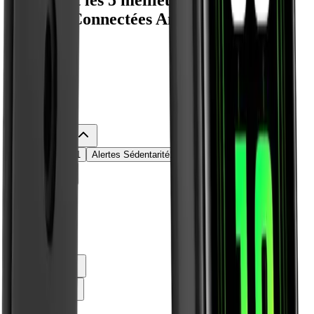
Quels sont les 5 meilleurs modèles de
Montres Connectées Amazfit Band 7 ?
Filtres
Prix
Min
0
€
Max
1500
€
Alertes securite
Alertes Boisson
1
Alertes Sédentarité
1
Application
Autonomie
Batterie
Bracelet
Compatibilite
Connectivite