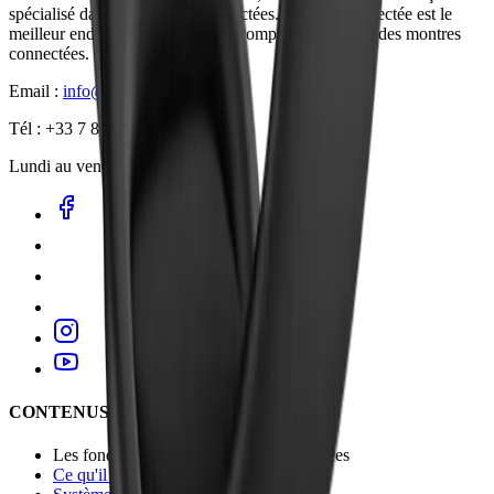
spécialisé dans les montres connectées. Montre Connectée est le
meilleur endroit pour s’informer, comparer et acheter des montres
connectées.
Email :
info@montreconnectee.co
Tél : +33 7 80 99 03 01
Lundi au vendredi : 8h - 20h
CONTENUS POPULAIRES
Les fondamentaux des montres connectées
Ce qu'il faut savoir avant d'acheter