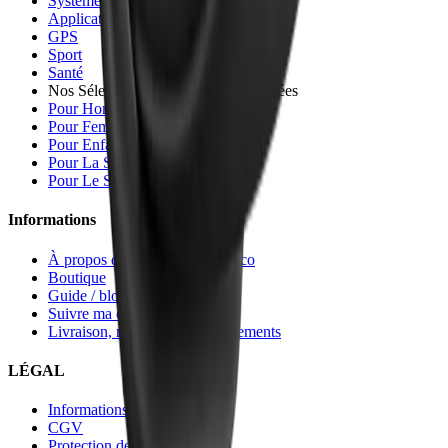
Systèmes d’exploitation
Applications
GPS
Sport
Santé
Nos Sélections De Montres Connectées
Pour Homme
Pour Femme
Pour Enfant
Pour La Santé
Pour Le Sport
Informations
À propos de MontreConnecté.co
Boutique
Guide / blog
Suivre ma commande
Livraison, retours et remboursements
LÉGAL
Informations Légales
CGV
Protection des données