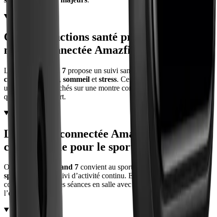
Quelles fonctions santé propose une
montre connectée Amazfit Band 7 ?
La
Amazfit Band 7
propose un suivi santé complet avec
fréquence
cardiaque
,
SpO2
,
sommeil
et
stress
. Ces mesures couvrent les
usages clés recherchés sur une montre connectée Amazfit pour le
quotidien et le sport.
La montre connectée Amazfit Band 7
convient-elle pour le sport ?
Oui, la
Amazfit Band 7
convient au sport grâce à ses
120 modes
sportifs
et à son suivi d’activité continu. Elle couvre la marche, la
course, le vélo et les séances en salle avec des données utiles pour
l’entraînement.