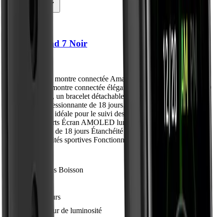
Filtres
Amazfit
Amazfit Band 7 Noir
70.86€
Qu'est-ce que la montre connectée Amazfit Band 7 ? La Amazfit
Band 7 est une montre connectée élégante avec un écran AMOLED
de 1,47&Prime;, un bracelet détachable en silicone, et une
autonomie impressionnante de 18 jours. Elle est compatible avec
Android et iOS, idéale pour le suivi des activités sportives et de
santé. Points Forts Écran AMOLED lumineux Autonomie
impressionnante de 18 jours Étanchéité jusqu'à 5 ATM Large choix
de suivis d'activités sportives Fonctionnalités avancées de suivi de
santé
Alertes Boisson
Zepp
18 Jours
Capteur de luminosité