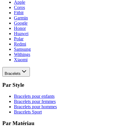
Apple
Coros
Fitbit
Garmin
Google
Honor
Huawei
Polar
Redmi
Samsung
Withings
Xiaomi
Bracelets
Par Style
Bracelets pour enfants
Bracelets pour femmes
Bracelets pour hommes
Bracelets Sport
Par Matériau