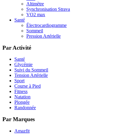
Altimètre
Synchronisation Strava
VO2 max
Santé
Électrocardiogramme
Sommeil
Pression Artérielle
Par Activité
Santé
Glycémie
Suivi du Sommeil
Tension Artérielle
Sport
Course à Pied
Fitness
Natation
Plongée
Randonnée
Par Marques
Amazfit