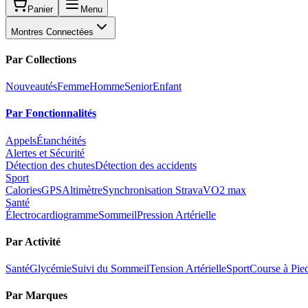
Panier
Menu
Montres Connectées
Par Collections
Nouveautés
Femme
Homme
Senior
Enfant
Par Fonctionnalités
Appels
Étanchéités
Alertes et Sécurité
Détection des chutes
Détection des accidents
Sport
Calories
GPS
Altimètre
Synchronisation Strava
VO2 max
Santé
Électrocardiogramme
Sommeil
Pression Artérielle
Par Activité
Santé
Glycémie
Suivi du Sommeil
Tension Artérielle
Sport
Course à Pie
Par Marques