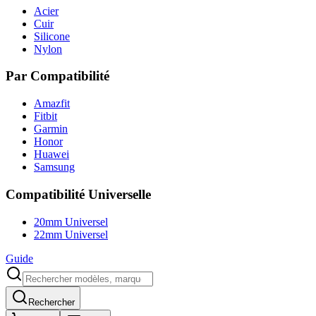
Acier
Cuir
Silicone
Nylon
Par Compatibilité
Amazfit
Fitbit
Garmin
Honor
Huawei
Samsung
Compatibilité Universelle
20mm Universel
22mm Universel
Guide
Rechercher