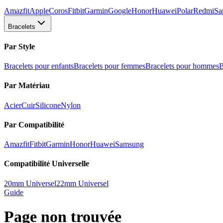
Amazfit
Apple
Coros
Fitbit
Garmin
Google
Honor
Huawei
Polar
Redmi
Sa
Bracelets
Par Style
Bracelets pour enfants
Bracelets pour femmes
Bracelets pour hommes
B
Par Matériau
Acier
Cuir
Silicone
Nylon
Par Compatibilité
Amazfit
Fitbit
Garmin
Honor
Huawei
Samsung
Compatibilité Universelle
20mm Universel
22mm Universel
Guide
Page non trouvée