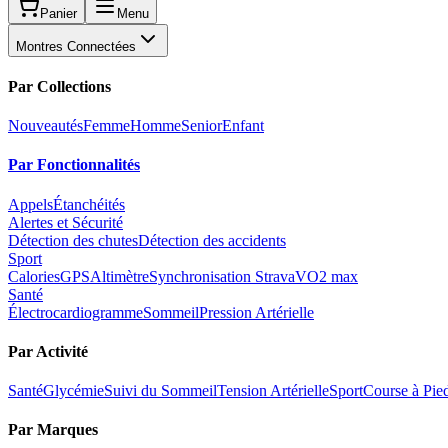
Panier
Menu
Montres Connectées
Par Collections
Nouveautés
Femme
Homme
Senior
Enfant
Par Fonctionnalités
Appels
Étanchéités
Alertes et Sécurité
Détection des chutes
Détection des accidents
Sport
Calories
GPS
Altimètre
Synchronisation Strava
VO2 max
Santé
Électrocardiogramme
Sommeil
Pression Artérielle
Par Activité
Santé
Glycémie
Suivi du Sommeil
Tension Artérielle
Sport
Course à Pie
Par Marques