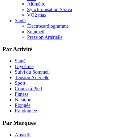
Altimètre
Synchronisation Strava
VO2 max
Santé
Électrocardiogramme
Sommeil
Pression Artérielle
Par Activité
Santé
Glycémie
Suivi du Sommeil
Tension Artérielle
Sport
Course à Pied
Fitness
Natation
Plongée
Randonnée
Par Marques
Amazfit