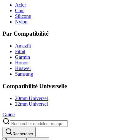
Acier
Cuir
Silicone
Nylon
Par Compatibilité
Amazfit
Fitbit
Garmin
Honor
Huawei
Samsung
Compatibilité Universelle
20mm Universel
22mm Universel
Guide
Rechercher