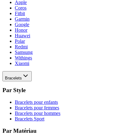
Apple
Coros
Fitbit
Garmin
Google
Honor
Huawei
Polar
Redmi
Samsung
Withings
Xiaomi
Bracelets
Par Style
Bracelets pour enfants
Bracelets pour femmes
Bracelets pour hommes
Bracelets Sport
Par Matériau