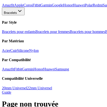
Amazfit
Apple
Coros
Fitbit
Garmin
Google
Honor
Huawei
Polar
Redmi
Sa
Bracelets
Par Style
Bracelets pour enfants
Bracelets pour femmes
Bracelets pour hommes
B
Par Matériau
Acier
Cuir
Silicone
Nylon
Par Compatibilité
Amazfit
Fitbit
Garmin
Honor
Huawei
Samsung
Compatibilité Universelle
20mm Universel
22mm Universel
Guide
Page non trouvée