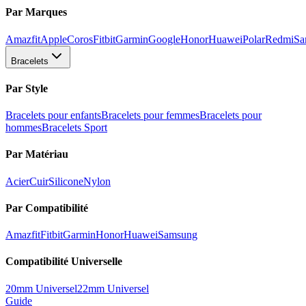
Par Marques
Amazfit
Apple
Coros
Fitbit
Garmin
Google
Honor
Huawei
Polar
Redmi
Sa
Bracelets
Par Style
Bracelets pour enfants
Bracelets pour femmes
Bracelets pour
hommes
Bracelets Sport
Par Matériau
Acier
Cuir
Silicone
Nylon
Par Compatibilité
Amazfit
Fitbit
Garmin
Honor
Huawei
Samsung
Compatibilité Universelle
20mm Universel
22mm Universel
Guide