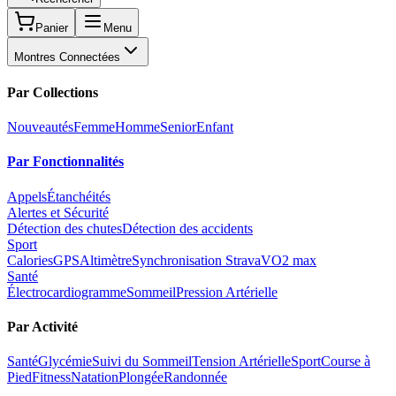
Panier
Menu
Montres Connectées
Par Collections
Nouveautés
Femme
Homme
Senior
Enfant
Par Fonctionnalités
Appels
Étanchéités
Alertes et Sécurité
Détection des chutes
Détection des accidents
Sport
Calories
GPS
Altimètre
Synchronisation Strava
VO2 max
Santé
Électrocardiogramme
Sommeil
Pression Artérielle
Par Activité
Santé
Glycémie
Suivi du Sommeil
Tension Artérielle
Sport
Course à
Pied
Fitness
Natation
Plongée
Randonnée