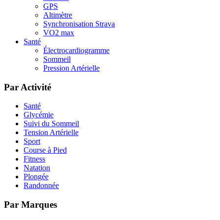
GPS
Altimètre
Synchronisation Strava
VO2 max
Santé
Électrocardiogramme
Sommeil
Pression Artérielle
Par Activité
Santé
Glycémie
Suivi du Sommeil
Tension Artérielle
Sport
Course à Pied
Fitness
Natation
Plongée
Randonnée
Par Marques