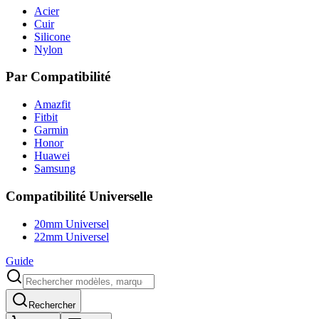
Acier
Cuir
Silicone
Nylon
Par Compatibilité
Amazfit
Fitbit
Garmin
Honor
Huawei
Samsung
Compatibilité Universelle
20mm Universel
22mm Universel
Guide
Rechercher