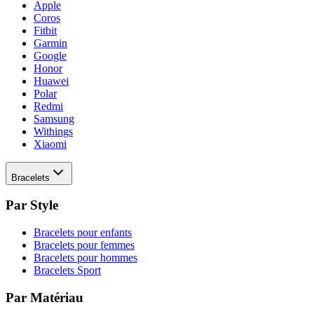
Apple
Coros
Fitbit
Garmin
Google
Honor
Huawei
Polar
Redmi
Samsung
Withings
Xiaomi
Bracelets
Par Style
Bracelets pour enfants
Bracelets pour femmes
Bracelets pour hommes
Bracelets Sport
Par Matériau