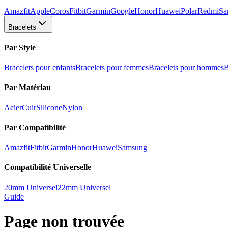
Amazfit
Apple
Coros
Fitbit
Garmin
Google
Honor
Huawei
Polar
Redmi
Sa
Bracelets
Par Style
Bracelets pour enfants
Bracelets pour femmes
Bracelets pour hommes
B
Par Matériau
Acier
Cuir
Silicone
Nylon
Par Compatibilité
Amazfit
Fitbit
Garmin
Honor
Huawei
Samsung
Compatibilité Universelle
20mm Universel
22mm Universel
Guide
Page non trouvée