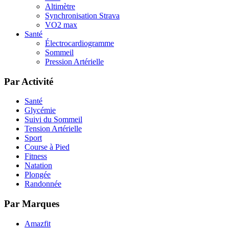
Altimètre
Synchronisation Strava
VO2 max
Santé
Électrocardiogramme
Sommeil
Pression Artérielle
Par Activité
Santé
Glycémie
Suivi du Sommeil
Tension Artérielle
Sport
Course à Pied
Fitness
Natation
Plongée
Randonnée
Par Marques
Amazfit