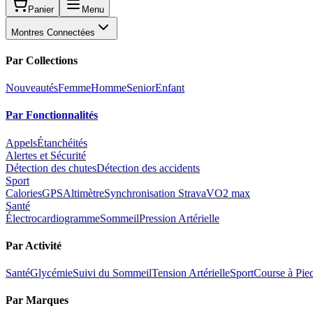
Panier
Menu
Montres Connectées
Par Collections
Nouveautés
Femme
Homme
Senior
Enfant
Par Fonctionnalités
Appels
Étanchéités
Alertes et Sécurité
Détection des chutes
Détection des accidents
Sport
Calories
GPS
Altimètre
Synchronisation Strava
VO2 max
Santé
Électrocardiogramme
Sommeil
Pression Artérielle
Par Activité
Santé
Glycémie
Suivi du Sommeil
Tension Artérielle
Sport
Course à Pie
Par Marques