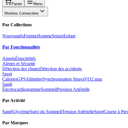
Panier
Menu
Montres Connectées
Par Collections
Nouveautés
Femme
Homme
Senior
Enfant
Par Fonctionnalités
Appels
Étanchéités
Alertes et Sécurité
Détection des chutes
Détection des accidents
Sport
Calories
GPS
Altimètre
Synchronisation Strava
VO2 max
Santé
Électrocardiogramme
Sommeil
Pression Artérielle
Par Activité
Santé
Glycémie
Suivi du Sommeil
Tension Artérielle
Sport
Course à Pie
Par Marques