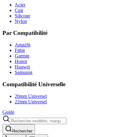
Acier
Cuir
Silicone
Nylon
Par Compatibilité
Amazfit
Fitbit
Garmin
Honor
Huawei
Samsung
Compatibilité Universelle
20mm Universel
22mm Universel
Guide
Rechercher