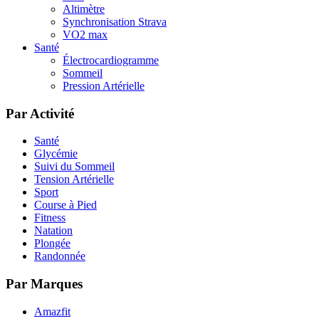
Altimètre
Synchronisation Strava
VO2 max
Santé
Électrocardiogramme
Sommeil
Pression Artérielle
Par Activité
Santé
Glycémie
Suivi du Sommeil
Tension Artérielle
Sport
Course à Pied
Fitness
Natation
Plongée
Randonnée
Par Marques
Amazfit