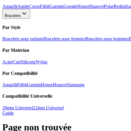
Amazfit
Apple
Coros
Fitbit
Garmin
Google
Honor
Huawei
Polar
Redmi
Sa
Bracelets
Par Style
Bracelets pour enfants
Bracelets pour femmes
Bracelets pour hommes
B
Par Matériau
Acier
Cuir
Silicone
Nylon
Par Compatibilité
Amazfit
Fitbit
Garmin
Honor
Huawei
Samsung
Compatibilité Universelle
20mm Universel
22mm Universel
Guide
Page non trouvée