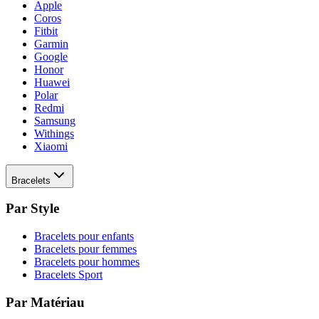
Apple
Coros
Fitbit
Garmin
Google
Honor
Huawei
Polar
Redmi
Samsung
Withings
Xiaomi
Bracelets
Par Style
Bracelets pour enfants
Bracelets pour femmes
Bracelets pour hommes
Bracelets Sport
Par Matériau