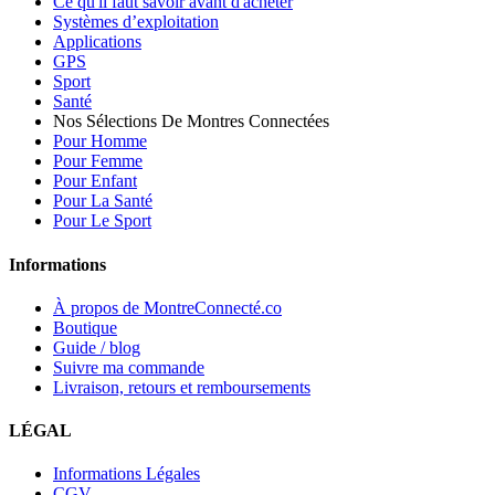
Ce qu'il faut savoir avant d'acheter
Systèmes d’exploitation
Applications
GPS
Sport
Santé
Nos Sélections De Montres Connectées
Pour Homme
Pour Femme
Pour Enfant
Pour La Santé
Pour Le Sport
Informations
À propos de MontreConnecté.co
Boutique
Guide / blog
Suivre ma commande
Livraison, retours et remboursements
LÉGAL
Informations Légales
CGV