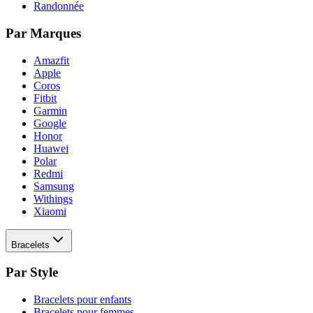
Randonnée
Par Marques
Amazfit
Apple
Coros
Fitbit
Garmin
Google
Honor
Huawei
Polar
Redmi
Samsung
Withings
Xiaomi
Bracelets
Par Style
Bracelets pour enfants
Bracelets pour femmes