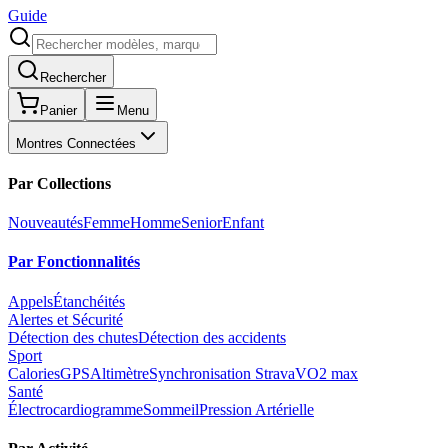
Guide
Rechercher
Panier
Menu
Montres Connectées
Par Collections
Nouveautés
Femme
Homme
Senior
Enfant
Par Fonctionnalités
Appels
Étanchéités
Alertes et Sécurité
Détection des chutes
Détection des accidents
Sport
Calories
GPS
Altimètre
Synchronisation Strava
VO2 max
Santé
Électrocardiogramme
Sommeil
Pression Artérielle