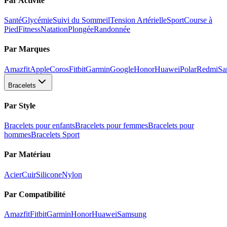
Par Activité
Santé
Glycémie
Suivi du Sommeil
Tension Artérielle
Sport
Course à
Pied
Fitness
Natation
Plongée
Randonnée
Par Marques
Amazfit
Apple
Coros
Fitbit
Garmin
Google
Honor
Huawei
Polar
Redmi
Sa
Bracelets
Par Style
Bracelets pour enfants
Bracelets pour femmes
Bracelets pour
hommes
Bracelets Sport
Par Matériau
Acier
Cuir
Silicone
Nylon
Par Compatibilité
Amazfit
Fitbit
Garmin
Honor
Huawei
Samsung