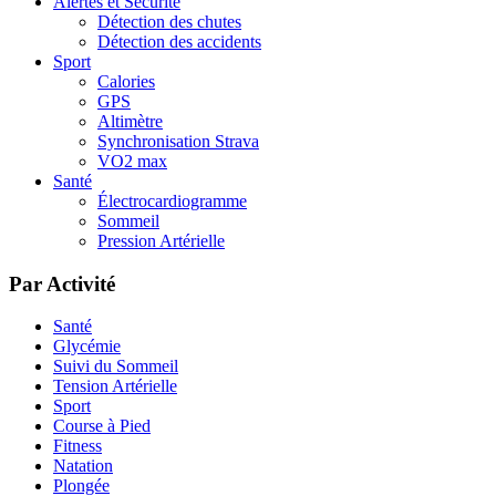
Alertes et Sécurité
Détection des chutes
Détection des accidents
Sport
Calories
GPS
Altimètre
Synchronisation Strava
VO2 max
Santé
Électrocardiogramme
Sommeil
Pression Artérielle
Par Activité
Santé
Glycémie
Suivi du Sommeil
Tension Artérielle
Sport
Course à Pied
Fitness
Natation
Plongée